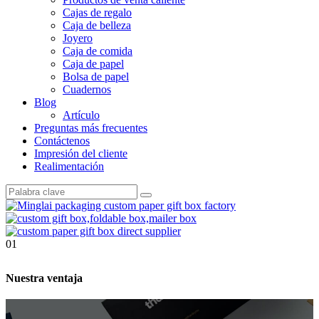
Cajas de regalo
Caja de belleza
Joyero
Caja de comida
Caja de papel
Bolsa de papel
Cuadernos
Blog
Artículo
Preguntas más frecuentes
Contáctenos
Impresión del cliente
Realimentación
01
Nuestra ventaja