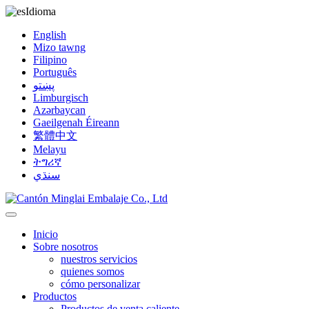
Idioma
English
Mizo tawng
Filipino
Português
پښتو
Limburgisch
Azərbaycan
Gaeilgenah Éireann
繁體中文
Melayu
ትግሪኛ
سنڌي
Inicio
Sobre nosotros
nuestros servicios
quienes somos
cómo personalizar
Productos
Productos de venta caliente